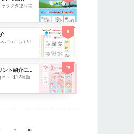
キャラクタ塗り絵
9
介
スごっこしてい
10
紹介について紹介
df）は12種類
2
»
»»