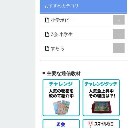
おすすめカテゴリ
小学ポピー
4
Z会 小学生
1
すらら
1
主要な通信教材