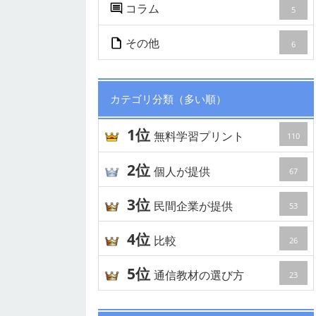
コラム
5
その他
6
カテゴリ分類（多い順）
1位
無料学習プリント
110
2位
個人が提供
67
3位
民間企業が提供
53
4位
比較
26
5位
通信教材の選び方
23