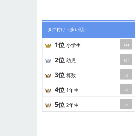
タグ付け（多い順）
1位
小学生
144
2位
幼児
101
3位
算数
82
4位
1年生
71
5位
2年生
68