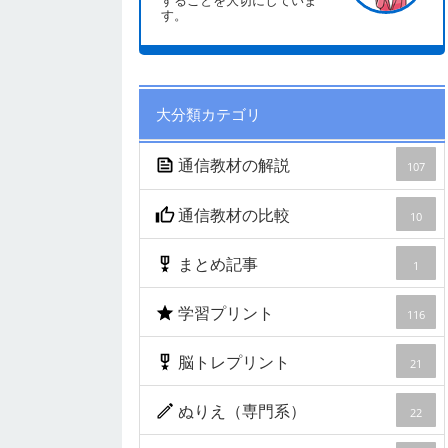
することを大切にしていま
す。
大分類カテゴリ
通信教材の解説
107
通信教材の比較
10
まとめ記事
1
学習プリント
116
脳トレプリント
21
ぬりえ（専門系）
22